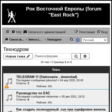
Рок Восточной Европы (forum
"East Rock")
FAQ
Связаться с администрацией
Регистрация
Вход
П
Список форумов
Various (Разное)
Технодром
о
Технодром
и
Поиск
Расширенный 
Новая тема
с
16 тем • Страница
1
из
1
к
Темы
TELEGRAM !!! (Stahovanie , downolad)
Последнее сообщение
jobovka2
«
04 апр 2025, 20:45
Ответы:
3
Рейтинг: 0%
Руководство по EAC
Последнее сообщение
mistermac
«
05 дек 2021, 19:31
Ответы:
8
Рейтинг: 0%
Как создать полноценный .cue при оцифровке винила.