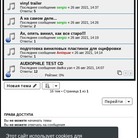
vinyl trailer
Последнее сообщение
sergio
«
26 авг 2021, 14:37
Ответы:
5
А на самом деле...
Последнее сообщение
sergio
«
26 авг 2021, 14:26
Ответы:
2
Ах, опять винил, как все старо!!!
Последнее сообщение
sergio
«
26 авг 2021, 14:19
Ответы:
1
подготовка виниловых пластинок для оцифровки
Последнее сообщение
Antiquar
«
26 авг 2021, 14:14
Ответы:
1
AUDIOPHILE TEST CD
Последнее сообщение
dadka yan
«
26 авг 2021, 14:07
Ответы:
12
1
2
Рейтинг: 0%
Новая тема
16 тем • Страница
1
из
1
Перейти
ПРАВА ДОСТУПА
Вы
не можете
начинать темы
Вы
не можете
отвечать на сообщения
Вы
не можете
редактировать свои сообщения
Вы
не можете
удалять свои сообщения
Этот сайт использует cookies для
Вы
не можете
добавлять вложения