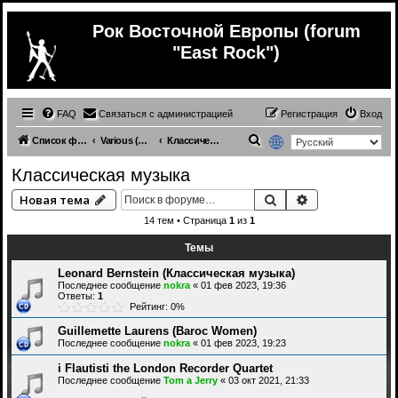
Рок Восточной Европы (forum
"East Rock")
FAQ
Связаться с администрацией
Регистрация
Вход
П
Список форумов
Various (Разное)
Классическая музыка
о
Классическая музыка
и
Поиск
Расширенный 
Новая тема
с
14 тем • Страница
1
из
1
к
Темы
Leonard Bernstein (Классическая музыка)
Последнее сообщение
nokra
«
01 фев 2023, 19:36
Ответы:
1
Рейтинг: 0%
Guillemette Laurens (Baroc Women)
Последнее сообщение
nokra
«
01 фев 2023, 19:23
i Flautisti the London Recorder Quartet
Последнее сообщение
Tom a Jerry
«
03 окт 2021, 21:33