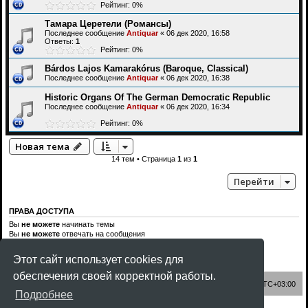
Рейтинг: 0%
Тамара Церетели (Романсы)
Последнее сообщение
Antiquar
«
06 дек 2020, 16:58
Ответы:
1
Рейтинг: 0%
Bárdos Lajos Kamarakórus (Baroque, Classical)
Последнее сообщение
Antiquar
«
06 дек 2020, 16:38
Historic Organs Of The German Democratic Republic
Последнее сообщение
Antiquar
«
06 дек 2020, 16:34
Рейтинг: 0%
Новая тема
14 тем • Страница
1
из
1
Перейти
ПРАВА ДОСТУПА
Вы
не можете
начинать темы
Вы
не можете
отвечать на сообщения
Вы
не можете
редактировать свои сообщения
Вы
не можете
удалять свои сообщения
Этот сайт использует cookies для
Вы
не можете
добавлять вложения
обеспечения своей корректной работы.
Список форумов
Часовой пояс:
UTC+03:00
Подробнее