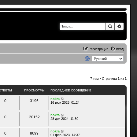
Поиск
Расшир
Регистрация
Вход
7 тем • Страница
1
из
1
ОТВЕТЫ
ПРОСМОТРЫ
ПОСЛЕДНЕЕ СООБЩЕНИЕ
nokra
0
3196
16 июн 2025, 01:24
nokra
0
20152
28 дек 2024, 11:30
nokra
0
8699
01 фев 2023, 14:37