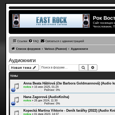
Рок Вост
Сайт посвящен м
Чехословакии, П
Ссылки
FAQ
Связаться с администрацией
Список форумов
Various (Разное)
Аудиокниги
Аудиокниги
Поиск
Расширенн
Новая тема
ТЕМЫ
Anna Beata Háblová (čte Barbora Goldmannová) (Audio kn
nokra
»
16 июн 2025, 01:24
Рейтинг: 0%
Hana Zagorová (AudioKniha)
nokra
»
28 дек 2024, 11:30
Рейтинг: 0%
Kopecká Martina Viktorie - Deník farářky (2022) (Audio Kn
nokra
»
01 фев 2023, 14:37