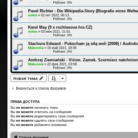
Рейтинг: 0%
Pavel Richter - Die Wikipedia-Story (Biografie eines Welt
nokra
»
02 окт 2022, 00:13
Рейтинг: 0%
Karel May (9 x rozhlasova hra CZ)
nokra
»
03 июн 2021, 21:01
Рейтинг: 0%
Stachura Edward - Pokocham ją siłą woli (2008) / Audiob
Makusma
»
15 май 2021, 18:38
Рейтинг: 0%
Andrzej Ziemiański - Virion. Zamek. Szermierz natchnion
Makusma
»
22 фев 2021, 03:58
Рейтинг: 0%
Новая тема
Вернуться к списку форумов
ПРАВА ДОСТУПА
Вы
не можете
начинать темы
Вы
не можете
отвечать на сообщения
Вы
не можете
редактировать свои сообщения
Вы
не можете
удалять свои сообщения
Вы
не можете
добавлять вложения
Список форумов