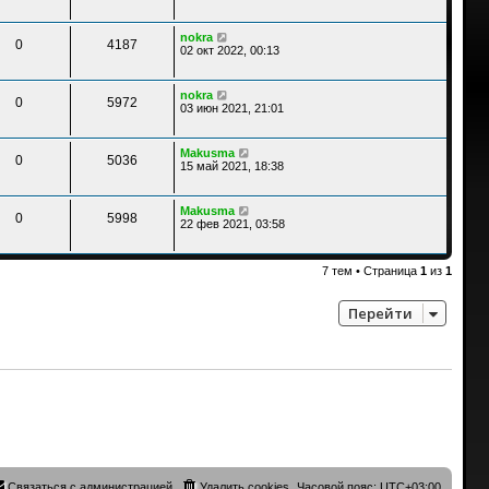
nokra
0
4187
02 окт 2022, 00:13
nokra
0
5972
03 июн 2021, 21:01
Makusma
0
5036
15 май 2021, 18:38
Makusma
0
5998
22 фев 2021, 03:58
7 тем • Страница
1
из
1
Перейти
Связаться с администрацией
Удалить cookies
Часовой пояс:
UTC+03:00