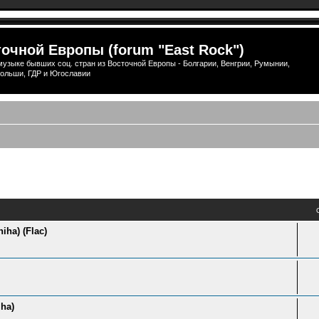
очной Европы (forum "East Rock")
узыке бывших соц. стран из Восточной Европы - Болгарии, Венгрии, Румынии,
ольши, ГДР и Югославии
ый поиск
iha) (Flac)
iha)