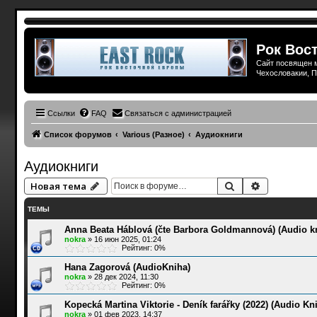
Рок Вост
Сайт посвящен м
Чехословакии, П
Ссылки
FAQ
Связаться с администрацией
Список форумов
Various (Разное)
Аудиокниги
Аудиокниги
Поиск
Расширенн
Новая тема
ТЕМЫ
Anna Beata Háblová (čte Barbora Goldmannová) (Audio kn
nokra
»
16 июн 2025, 01:24
Рейтинг: 0%
Hana Zagorová (AudioKniha)
nokra
»
28 дек 2024, 11:30
Рейтинг: 0%
Kopecká Martina Viktorie - Deník farářky (2022) (Audio Kn
nokra
»
01 фев 2023, 14:37