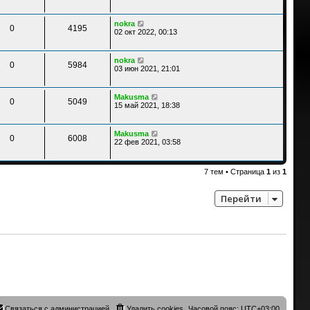
nokra
0
4195
02 окт 2022, 00:13
nokra
0
5984
03 июн 2021, 21:01
Makusma
0
5049
15 май 2021, 18:38
Makusma
0
6008
22 фев 2021, 03:58
7 тем • Страница
1
из
1
Перейти
Связаться с администрацией
Удалить cookies
Часовой пояс:
UTC+03:00