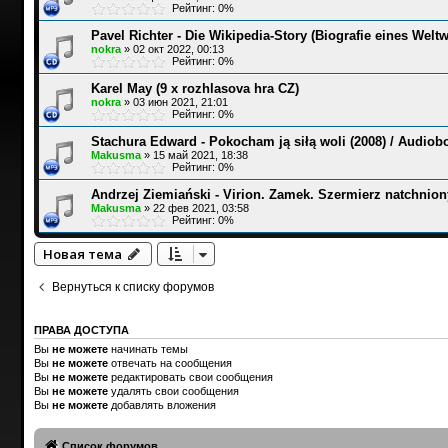
Рейтинг: 0%
Pavel Richter - Die Wikipedia-Story (Biografie eines Welt
nokra
»
02 окт 2022, 00:13
Рейтинг: 0%
Karel May (9 x rozhlasova hra CZ)
nokra
»
03 июн 2021, 21:01
Рейтинг: 0%
Stachura Edward - Pokocham ją siłą woli (2008) / Audiob
Makusma
»
15 май 2021, 18:38
Рейтинг: 0%
Andrzej Ziemiański - Virion. Zamek. Szermierz natchnion
Makusma
»
22 фев 2021, 03:58
Рейтинг: 0%
Новая тема
Вернуться к списку форумов
ПРАВА ДОСТУПА
Вы
не можете
начинать темы
Вы
не можете
отвечать на сообщения
Вы
не можете
редактировать свои сообщения
Вы
не можете
удалять свои сообщения
Вы
не можете
добавлять вложения
Список форумов