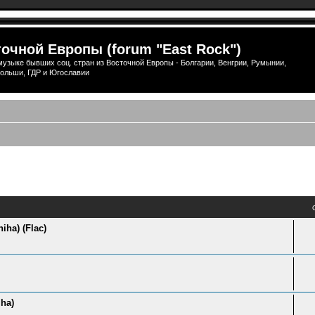
очной Европы (forum "East Rock")
узыке бывших соц. стран из Восточной Европы - Болгарии, Венгрии, Румынии,
ольши, ГДР и Югославии
ый поиск
iha) (Flac)
iha)