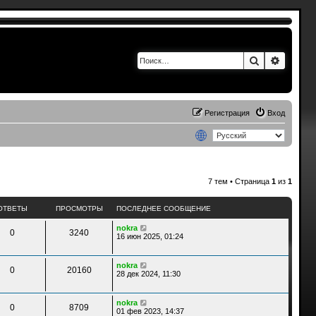
Поиск
Расшир
Регистрация
Вход
7 тем • Страница
1
из
1
ОТВЕТЫ
ПРОСМОТРЫ
ПОСЛЕДНЕЕ СООБЩЕНИЕ
nokra
0
3240
16 июн 2025, 01:24
nokra
0
20160
28 дек 2024, 11:30
nokra
0
8709
01 фев 2023, 14:37