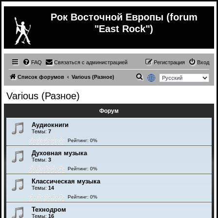
Рок Восточной Европы (forum
"East Rock")
FAQ
Связаться с администрацией
Регистрация
Вход
П
Список форумов
Various (Разное)
о
Various (Разное)
и
Форум
с
к
Аудиокниги
Темы:
7
Рейтинг: 0%
Духовная музыка
Темы:
3
Рейтинг: 0%
Классическая музыка
Темы:
14
Рейтинг: 0%
Технодром
Темы:
16