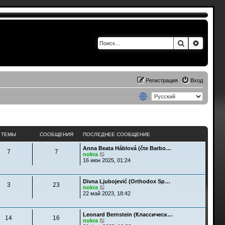
Поиск
Расшир
Регистрация
Вход
ТЕМЫ
СООБЩЕНИЯ
ПОСЛЕДНЕЕ СООБЩЕНИЕ
Anna Beata Háblová (čte Barbo…
7
7
П
nokra
е
16 июн 2025, 01:24
р
е
й
Divna Ljubojević (Orthodox Sp…
т
3
23
П
nokra
и
е
22 май 2023, 18:42
к
р
п
е
о
й
с
Leonard Bernstein (Классическ…
т
14
16
л
П
nokra
и