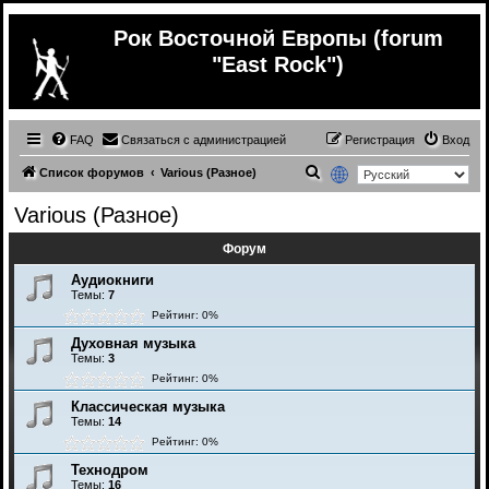
Рок Восточной Европы (forum
"East Rock")
FAQ
Связаться с администрацией
Регистрация
Вход
П
Список форумов
Various (Разное)
о
Various (Разное)
и
Форум
с
к
Аудиокниги
Темы:
7
Рейтинг: 0%
Духовная музыка
Темы:
3
Рейтинг: 0%
Классическая музыка
Темы:
14
Рейтинг: 0%
Технодром
Темы:
16