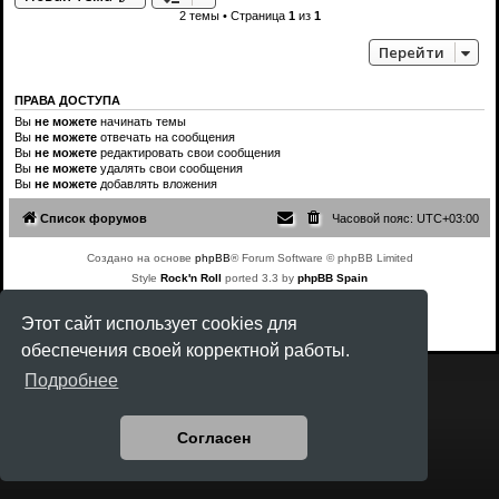
2 темы • Страница
1
из
1
Перейти
ПРАВА ДОСТУПА
Вы
не можете
начинать темы
Вы
не можете
отвечать на сообщения
Вы
не можете
редактировать свои сообщения
Вы
не можете
удалять свои сообщения
Вы
не можете
добавлять вложения
Список форумов
Часовой пояс:
UTC+03:00
Создано на основе
phpBB
® Forum Software © phpBB Limited
Style
Rock'n Roll
ported 3.3 by
phpBB Spain
Русская поддержка phpBB
Конфиденциальность
|
Правила
Этот сайт использует cookies для
обеспечения своей корректной работы.
Подробнее
Согласен