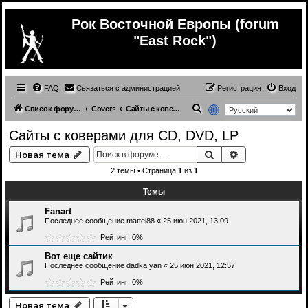
Рок Восточной Европы (forum
"East Rock")
FAQ
Связаться с администрацией
Регистрация
Вход
П
Список форумов
Covers
Сайты с коверами для CD, DVD, LP
о
Сайты с коверами для CD, DVD, LP
и
Поиск
Расширенный 
Новая тема
с
2 темы • Страница
1
из
1
к
Темы
Fanart
Последнее сообщение
mattei88
«
25 июн 2021, 13:09
Рейтинг: 0%
Вот еще сайтик
Последнее сообщение
dadka yan
«
25 июн 2021, 12:57
Рейтинг: 0%
Новая тема