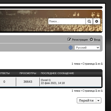
Поиск
Расшир
Регистрация
Вход
1 тема • Страница
1
из
1
ОТВЕТЫ
ПРОСМОТРЫ
ПОСЛЕДНЕЕ СООБЩЕНИЕ
Ovod
0
36643
22 фев 2021, 14:18
1 тема • Страница
1
из
1
Перейти