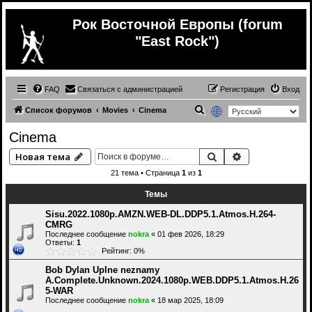
Рок Восточной Европы (forum
"East Rock")
FAQ
Связаться с администрацией
Регистрация
Вход
П
Список форумов
Movies
Cinema
о
Cinema
и
Поиск
Расширенный 
Новая тема
с
21 тема • Страница
1
из
1
к
Темы
Sisu.2022.1080p.AMZN.WEB-DL.DDP5.1.Atmos.H.264-
CMRG
Последнее сообщение
nokra
«
01 фев 2026, 18:29
Ответы:
1
Рейтинг: 0%
Bob Dylan Uplne neznamy
A.Complete.Unknown.2024.1080p.WEB.DDP5.1.Atmos.H.26
5-WAR
Последнее сообщение
nokra
«
18 мар 2025, 18:09