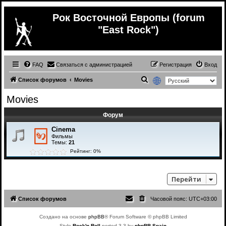
Рок Восточной Европы (forum
"East Rock")
FAQ
Связаться с администрацией
Регистрация
Вход
П
Список форумов
Movies
о
Movies
и
Форум
с
к
Cinema
Фильмы
Темы:
21
Рейтинг: 0%
Перейти
Список форумов
Часовой пояс:
UTC+03:00
Создано на основе
phpBB
® Forum Software © phpBB Limited
Style
Rock'n Roll
ported 3.3 by
phpBB Spain