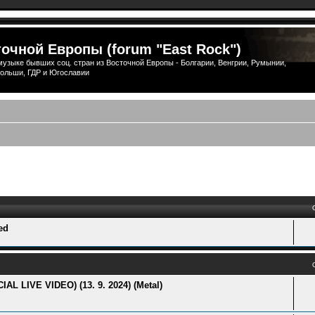
очной Европы (forum "East Rock")
узыке бывших соц. стран из Восточной Европы - Болгарии, Венгрии, Румынии,
ольши, ГДР и Югославии
ый поиск
ed
LIVE VIDEO) (13. 9. 2024) (Metal)