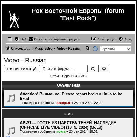
Рок Восточной Европы (forum
"East Rock")
FAQ
Связаться с администрацией
Регистрация
Вход
П
Список форумов
Music video
Video - Russian
о
Video - Russian
и
Поиск
Расширенный 
Новая тема
с
9 тем • Страница
1
из
1
к
Объявления
Attention! Внимание! Please report broken links to be
fixed
Последнее сообщение
Antiquar
«
28 ноя 2020, 22:20
Темы
АРИЯ — ГОСТЬ ИЗ ЦАРСТВА ТЕНЕЙ. НАСЛЕДИЕ
(OFFICIAL LIVE VIDEO) (13. 9. 2024) (Metal)
Последнее сообщение
nokra
«
23 сен 2024, 18:32