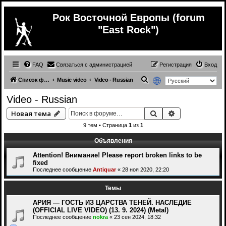
Рок Восточной Европы (forum
"East Rock")
FAQ
Связаться с администрацией
Регистрация
Вход
П
Список форумов
Music video
Video - Russian
о
Video - Russian
и
Поиск
Расширенный 
Новая тема
с
9 тем • Страница
1
из
1
к
Объявления
Attention! Внимание! Please report broken links to be
fixed
Последнее сообщение
Antiquar
«
28 ноя 2020, 22:20
Темы
АРИЯ — ГОСТЬ ИЗ ЦАРСТВА ТЕНЕЙ. НАСЛЕДИЕ
(OFFICIAL LIVE VIDEO) (13. 9. 2024) (Metal)
Последнее сообщение
nokra
«
23 сен 2024, 18:32