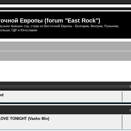
очной Европы (forum "East Rock")
узыке бывших соц. стран из Восточной Европы - Болгарии, Венгрии, Румынии,
ольши, ГДР и Югославии
ый поиск
ed
• LOVE TONIGHT (Vasho Mix)