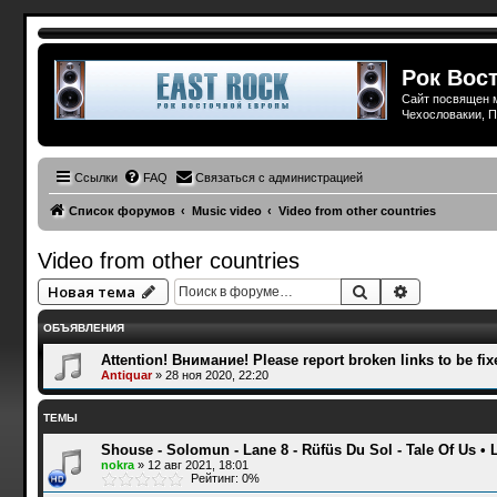
Рок Вост
Сайт посвящен м
Чехословакии, П
Ссылки
FAQ
Связаться с администрацией
Список форумов
Music video
Video from other countries
Video from other countries
Поиск
Расширенн
Новая тема
ОБЪЯВЛЕНИЯ
Attention! Внимание! Please report broken links to be fix
Antiquar
»
28 ноя 2020, 22:20
ТЕМЫ
Shouse - Solomun - Lane 8 - Rüfüs Du Sol - Tale Of Us 
nokra
»
12 авг 2021, 18:01
Рейтинг: 0%