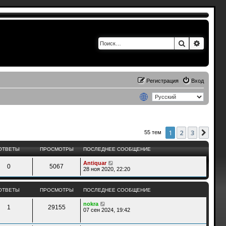
Поиск
Расшир
Регистрация
Вход
1
2
3
След
55 тем
ОТВЕТЫ
ПРОСМОТРЫ
ПОСЛЕДНЕЕ СООБЩЕНИЕ
Antiquar
0
5067
28 ноя 2020, 22:20
ОТВЕТЫ
ПРОСМОТРЫ
ПОСЛЕДНЕЕ СООБЩЕНИЕ
nokra
1
29155
07 сен 2024, 19:42