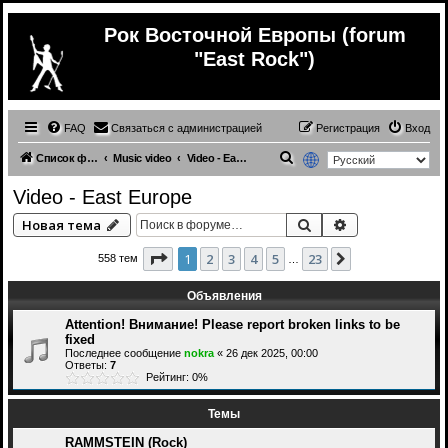
Рок Восточной Европы (forum
"East Rock")
FAQ
Связаться с администрацией
Регистрация
Вход
П
Список форумов
Music video
Video - East Europe
о
Video - East Europe
и
Поиск
Расширенный 
Новая тема
с
к
Страница
1
из
23
1
2
3
4
5
23
След.
558 тем
…
Объявления
Attention! Внимание! Please report broken links to be
fixed
Последнее сообщение
nokra
«
26 дек 2025, 00:00
Ответы:
7
Рейтинг: 0%
Темы
RAMMSTEIN (Rock)