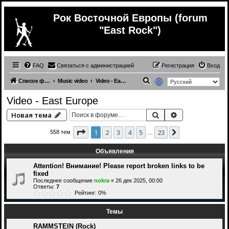
Рок Восточной Европы (forum
"East Rock")
FAQ
Связаться с администрацией
Регистрация
Вход
П
Список форумов
Music video
Video - East Europe
о
Video - East Europe
и
Поиск
Расширенный 
Новая тема
с
к
Страница
1
из
23
1
2
3
4
5
23
След.
558 тем
…
Объявления
Attention! Внимание! Please report broken links to be
fixed
Последнее сообщение
nokra
«
26 дек 2025, 00:00
Ответы:
7
Рейтинг: 0%
Темы
RAMMSTEIN (Rock)