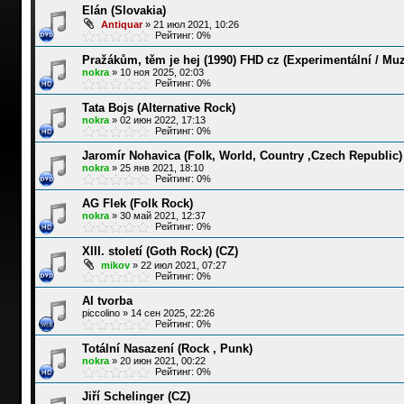
Elán (Slovakia)
Antiquar
»
21 июл 2021, 10:26
Рейтинг: 0%
Pražákům, těm je hej (1990) FHD cz (Experimentální / Muz
nokra
»
10 ноя 2025, 02:03
Рейтинг: 0%
Tata Bojs (Alternative Rock)
nokra
»
02 июн 2022, 17:13
Рейтинг: 0%
Jaromír Nohavica (Folk, World, Country ,Czech Republic)
nokra
»
25 янв 2021, 18:10
Рейтинг: 0%
AG Flek (Folk Rock)
nokra
»
30 май 2021, 12:37
Рейтинг: 0%
XIII. století (Goth Rock) (CZ)
mikov
»
22 июл 2021, 07:27
Рейтинг: 0%
AI tvorba
piccolino
»
14 сен 2025, 22:26
Рейтинг: 0%
Totální Nasazení (Rock , Punk)
nokra
»
20 июн 2021, 00:22
Рейтинг: 0%
Jiří Schelinger (CZ)