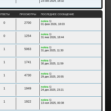
е
е
23 сен 2024, 18:32
к
д
р
п
н
е
о
е
й
с
м
т
л
ОТВЕТЫ
ПРОСМОТРЫ
ПОСЛЕДНЕЕ СООБЩЕНИЕ
у
и
е
с
к
д
nokra
о
п
0
2700
н
01 фев 2026, 18:03
о
о
е
б
с
м
щ
л
у
е
е
nokra
с
0
1254
н
д
31 янв 2026, 18:44
о
и
н
о
ю
е
б
м
щ
nokra
у
1
5063
е
31 дек 2025, 11:30
с
н
о
и
о
ю
б
nokra
1
1741
щ
30 дек 2025, 11:59
е
н
и
nokra
ю
1
4730
29 дек 2025, 20:55
nokra
1
1949
24 дек 2025, 23:21
nokra
1
1922
13 ноя 2025, 00:38