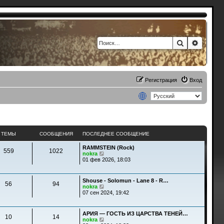
Поиск
Расшир
Регистрация
Вход
ТЕМЫ
СООБЩЕНИЯ
ПОСЛЕДНЕЕ СООБЩЕНИЕ
RAMMSTEIN (Rock)
559
1022
П
nokra
е
01 фев 2026, 18:03
р
е
й
Shouse - Solomun - Lane 8 - R…
т
56
94
П
nokra
и
е
07 сен 2024, 19:42
к
р
п
е
о
й
с
АРИЯ — ГОСТЬ ИЗ ЦАРСТВА ТЕНЕЙ…
т
10
14
л
П
nokra
и