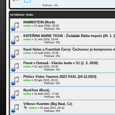
Рейтинг: 0%
АКТИВНЫЕ ТЕМЫ
RAMMSTEIN (Rock)
nokra
»
01 фев 2026, 18:03
Рейтинг: 0%
KATEŘINA MARIE TICHÁ - Živáááák Rádia Impuls (29. 1. 2
nokra
»
31 янв 2026, 18:44
Рейтинг: 0%
Karel Holas a František Černý: Čechomor je kompromis m
nokra
»
23 май 2024, 15:55
Рейтинг: 0%
Fleret v Ostravě - Všecko bude v S1 (1. 2. 2018)
nokra
»
02 апр 2023, 20:38
Рейтинг: 0%
Philizz Video Yearmix 2023 XXXL (24.12.2023)
nokra
»
28 дек 2023, 20:19
Рейтинг: 0%
RockTom (Rock)
nokra
»
16 май 2021, 17:06
Рейтинг: 0%
Vítkovo Kvarteto (Big Beat, Cz)
mikov
»
31 июл 2021, 06:42
Рейтинг: 0%