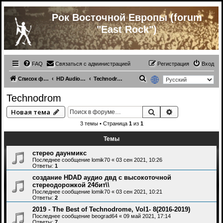
Рок Восточной Европы (forum
"East Rock")
FAQ
Связаться с администрацией
Регистрация
Вход
П
Список форумов
HD Audio и Многоканальная Музыка
Technodrom
о
Technodrom
и
Поиск
Расширенный 
Новая тема
с
3 темы • Страница
1
из
1
к
Темы
стерео даунмикс
Последнее сообщение
lomik70
«
03 сен 2021, 10:26
Ответы:
1
создание HDAD аудио двд с высокоточной
стереодорожкой 24бит\\
Последнее сообщение
lomik70
«
03 сен 2021, 10:21
Ответы:
2
2019 - The Best of Technodrome, Vol1- 8(2016-2019)
Последнее сообщение
beograd64
«
09 май 2021, 17:14
Ответы:
7