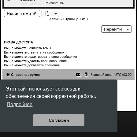
Рейтинг: 0%
Новая тема
3 темы • Страница
1
из
1
Перейти
ПРАВА ДОСТУПА
Вы
не можете
начинать темы
Вы
не можете
отвечать на сообщения
Вы
не можете
редактировать свои сообщения
Вы
не можете
удалять свои сообщения
Вы
не можете
добавлять вложения
Список форумов
Часовой пояс:
UTC+03:00
Создано на основе
phpBB
® Forum Software © phpBB Limited
Этот сайт использует cookies для
Style
Rock'n Roll
ported 3.3 by
phpBB Spain
обеспечения своей корректной работы.
Русская поддержка phpBB
Конфиденциальность
|
Правила
Подробнее
Согласен