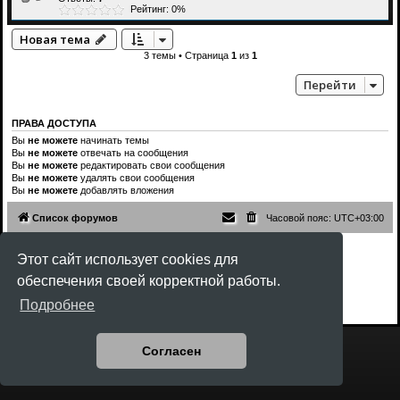
Рейтинг: 0%
Новая тема
3 темы • Страница
1
из
1
Перейти
ПРАВА ДОСТУПА
Вы
не можете
начинать темы
Вы
не можете
отвечать на сообщения
Вы
не можете
редактировать свои сообщения
Вы
не можете
удалять свои сообщения
Вы
не можете
добавлять вложения
Список форумов
Часовой пояс:
UTC+03:00
Создано на основе
phpBB
® Forum Software © phpBB Limited
Этот сайт использует cookies для
Style
Rock'n Roll
ported 3.3 by
phpBB Spain
обеспечения своей корректной работы.
Русская поддержка phpBB
Конфиденциальность
|
Правила
Подробнее
Согласен