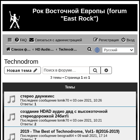
Рок Восточной Европы (forum
"East Rock")
FAQ
Связаться с администрацией
Регистрация
Вход
П
Список форумов
HD Audio и Многоканальная Музыка
Technodrom
о
Technodrom
и
Поиск
Расширенный 
Новая тема
с
3 темы • Страница
1
из
1
к
Темы
стерео даунмикс
Последнее сообщение
lomik70
«
03 сен 2021, 10:26
Ответы:
1
создание HDAD аудио двд с высокоточной
стереодорожкой 24бит\\
Последнее сообщение
lomik70
«
03 сен 2021, 10:21
Ответы:
2
2019 - The Best of Technodrome, Vol1- 8(2016-2019)
Последнее сообщение
beograd64
«
09 май 2021, 17:14
Ответы:
7