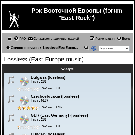
Рок Восточной Европы (forum
"East Rock")
FAQ
Связаться с администрацией
Регистрация
Вход
П
Список форумов
Lossless (East Europe music)
о
Lossless (East Europe music)
и
Форум
с
к
Bulgaria (lossless)
Темы:
281
Рейтинг: 4%
Czechoslovakia (lossless)
Темы:
5137
Рейтинг: 86%
GDR (East Germany) (lossless)
Темы:
281
Рейтинг: 8%
Hungary (lossless)