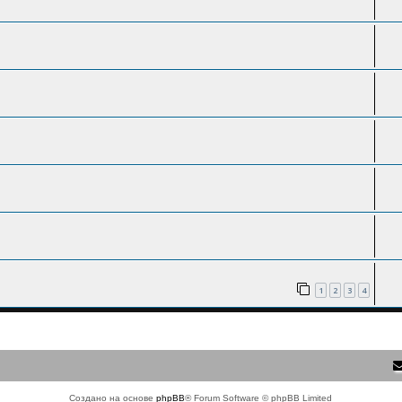
1
2
3
4
Создано на основе
phpBB
® Forum Software © phpBB Limited