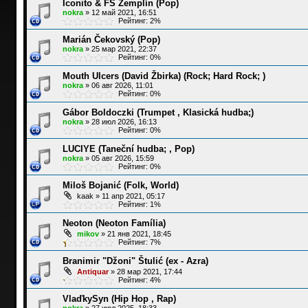
Iconito & FS Zemplín (Pop)
nokra
»
12 май 2021, 16:51
Рейтинг: 2%
Marián Čekovský (Pop)
nokra
»
25 мар 2021, 22:37
Рейтинг: 0%
Mouth Ulcers (David Žbirka) (Rock; Hard Rock; )
nokra
»
06 авг 2026, 11:01
Рейтинг: 0%
Gábor Boldoczki (Trumpet , Klasická hudba;)
nokra
»
28 июл 2026, 16:13
Рейтинг: 0%
LUCIYE (Taneční hudba; , Pop)
nokra
»
05 авг 2026, 15:59
Рейтинг: 0%
Miloš Bojanić (Folk, World)
kaak
»
11 апр 2021, 05:17
Рейтинг: 1%
Neoton (Neoton Família)
mikov
»
21 янв 2021, 18:45
Рейтинг: 7%
Branimir "Džoni" Štulić (ex - Azra)
Antiquar
»
28 мар 2021, 17:44
Рейтинг: 4%
VlaďkySyn (Hip Hop , Rap)
nokra
»
27 июл 2025, 18:33