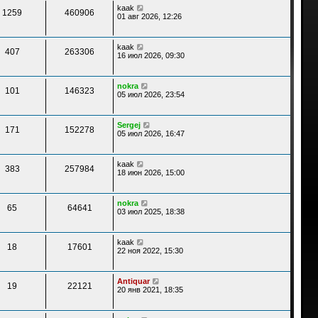
щ
у
kaak
е
1259
460906
с
01 авг 2026, 12:26
н
о
и
о
ю
б
kaak
щ
407
263306
16 июл 2026, 09:30
е
н
и
ю
nokra
101
146323
05 июл 2026, 23:54
Sergej
171
152278
05 июл 2026, 16:47
kaak
383
257984
18 июн 2026, 15:00
nokra
65
64641
03 июл 2025, 18:38
kaak
18
17601
22 ноя 2022, 15:30
Antiquar
19
22121
20 янв 2021, 18:35