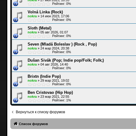
Рейтинг: 0%
Volná Linka (Rock)
nokra
»
14 июн 2023, 17:06
Рейтинг: 0%
Sloth (Metal)
nokra
»
05 авг 2026, 01:07
Рейтинг: 0%
Seven (Mladá Boleslav ) (Rock , Pop)
nokra
»
24 мар 2024, 20:38
Рейтинг: 0%
Dušan Sivák (Pop; Indie pop/Folk; Folk;)
nokra
»
04 авг 2026, 14:40
Рейтинг: 0%
Brixtn (Indie Pop)
nokra
»
29 мар 2021, 19:02
Рейтинг: 0%
Ben Cristovao (Hip Hop)
nokra
»
23 мар 2021, 22:55
Рейтинг: 1%
Вернуться к списку форумов
Список форумов