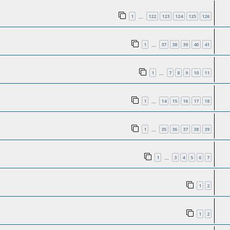
1
122
123
124
125
126
…
1
37
38
39
40
41
…
1
7
8
9
10
11
…
1
14
15
16
17
18
…
1
35
36
37
38
39
…
1
3
4
5
6
7
…
1
2
1
2