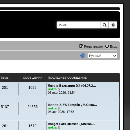
Поиск
Расшир
Регистрация
Вход
ТЕМЫ
СООБЩЕНИЯ
ПОСЛЕДНЕЕ СООБЩЕНИЕ
Лято в България D® (04.07.2…
281
1022
П
nokra
е
05 июл 2026, 23:54
р
е
й
Iconito & FS Zemplín , M.Čeko…
т
5137
24856
П
nokra
и
е
06 авг 2026, 17:55
к
р
п
е
о
й
с
Bürger Lars Dietrich (Alterna…
т
281
1679
л
П
nokra
и