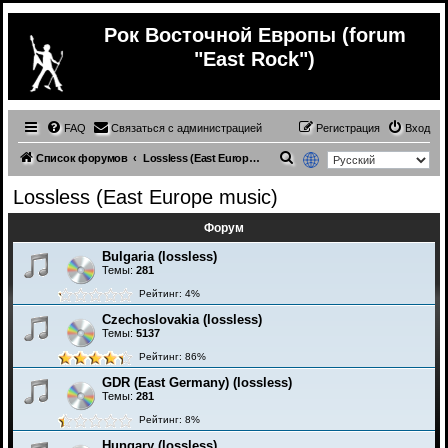
Рок Восточной Европы (forum
"East Rock")
FAQ
Связаться с администрацией
Регистрация
Вход
П
Список форумов
Lossless (East Europe music)
о
Lossless (East Europe music)
и
Форум
с
к
Bulgaria (lossless)
Темы:
281
Рейтинг: 4%
Czechoslovakia (lossless)
Темы:
5137
Рейтинг: 86%
GDR (East Germany) (lossless)
Темы:
281
Рейтинг: 8%
Hungary (lossless)