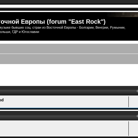
очной Европы (forum "East Rock")
узыке бывших соц. стран из Восточной Европы - Болгарии, Венгрии, Румынии,
ольши, ГДР и Югославии
ый поиск
ed