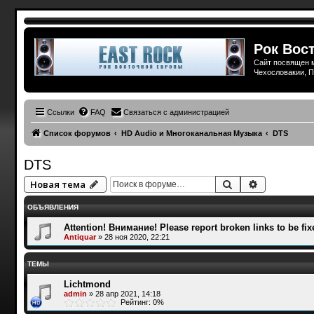
Рок Вост
Сайт посвящен м
Чехословакии, П
Ссылки
FAQ
Связаться с администрацией
Список форумов
HD Audio и Многоканальная Музыка
DTS
DTS
Поиск
Расширенн
Новая тема
ОБЪЯВЛЕНИЯ
Attention! Внимание! Please report broken links to be fix
Antiquar
»
28 ноя 2020, 22:21
ТЕМЫ
Lichtmond
admin
»
28 апр 2021, 14:18
Рейтинг: 0%