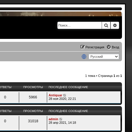
Поиск
Расшир
Регистрация
Вход
1 тема • Страница
1
из
1
ОТВЕТЫ
ПРОСМОТРЫ
ПОСЛЕДНЕЕ СООБЩЕНИЕ
Antiquar
0
5966
28 ноя 2020, 22:21
ОТВЕТЫ
ПРОСМОТРЫ
ПОСЛЕДНЕЕ СООБЩЕНИЕ
admin
0
31018
28 апр 2021, 14:18