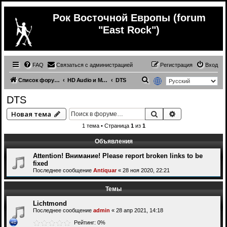
Рок Восточной Европы (forum
"East Rock")
FAQ
Связаться с администрацией
Регистрация
Вход
П
Список форумов
HD Audio и Многоканальная Музыка
DTS
о
DTS
и
Поиск
Расширенный 
Новая тема
с
1 тема • Страница
1
из
1
к
Объявления
Attention! Внимание! Please report broken links to be
fixed
Последнее сообщение
Antiquar
«
28 ноя 2020, 22:21
Темы
Lichtmond
Последнее сообщение
admin
«
28 апр 2021, 14:18
Рейтинг: 0%