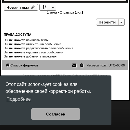
Новая тема
1 тема • Страница
1
из
1
Перейти
ПРАВА ДОСТУПА
Вы
не можете
начинать темы
Вы
не можете
отвечать на сообщения
Вы
не можете
редактировать свои сообщения
Вы
не можете
удалять свои сообщения
Вы
не можете
добавлять вложения
Список форумов
Часовой пояс:
UTC+03:00
Создано на основе
phpBB
® Forum Software © phpBB Limited
Style
Rock'n Roll
ported 3.3 by
phpBB Spain
Этот сайт использует cookies для
Русская поддержка phpBB
обеспечения своей корректной работы.
Конфиденциальность
|
Правила
Подробнее
Согласен