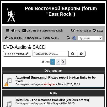
Рок Восточной Европы (forum
"East Rock")
FAQ
Связаться с администрацией
Регистрация
Вход
П
Список форумов
HD Audio и Многоканальная Музыка
DVD-Audio & SACD
о
DVD-Audio & SACD
и
Поиск
Расширенный 
Новая тема
с
к
1
2
След.
26 тем
Объявления
Attention! Внимание! Please report broken links to be
fixed
Последнее сообщение
Antiquar
«
28 ноя 2020, 22:21
Темы
Metallica - The Metallica Blacklist (Various artists)
Последнее сообщение
zx16
«
04 дек 2024, 08:05