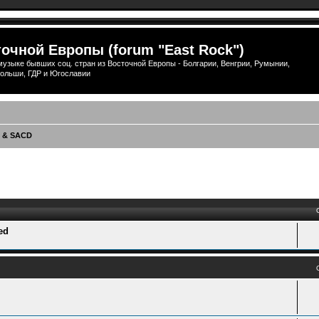
очной Европы (forum "East Rock")
узыке бывших соц. стран из Восточной Европы - Болгарии, Венгрии, Румынии,
ольши, ГДР и Югославии
 & SACD
ый поиск
ed