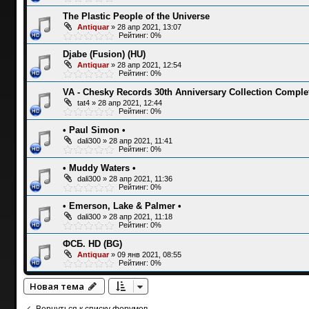
The Plastic People of the Universe
Antiquar
»
28 апр 2021, 13:07
Рейтинг: 0%
Djabe (Fusion) (HU)
Antiquar
»
28 апр 2021, 12:54
Рейтинг: 0%
VA - Chesky Records 30th Anniversary Collection Complet
tat4
»
28 апр 2021, 12:44
Рейтинг: 0%
• Paul Simon •
dali300
»
28 апр 2021, 11:41
Рейтинг: 0%
• Muddy Waters •
dali300
»
28 апр 2021, 11:36
Рейтинг: 0%
• Emerson, Lake & Palmer •
dali300
»
28 апр 2021, 11:18
Рейтинг: 0%
ФСБ. HD (BG)
Antiquar
»
09 янв 2021, 08:55
Рейтинг: 0%
Новая тема
Вернуться к списку форумов