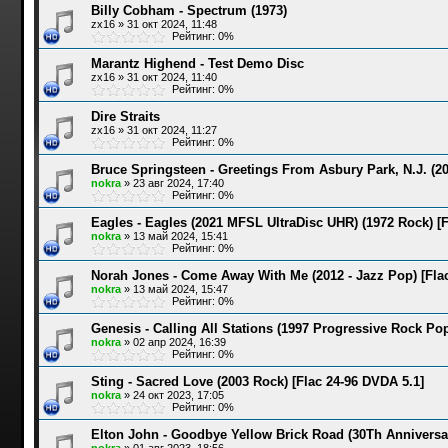
Billy Cobham - Spectrum (1973)
zx16
»
31 окт 2024, 11:48
Рейтинг: 0%
Marantz Highend - Test Demo Disc
zx16
»
31 окт 2024, 11:40
Рейтинг: 0%
Dire Straits
zx16
»
31 окт 2024, 11:27
Рейтинг: 0%
Bruce Springsteen - Greetings From Asbury Park, N.J. (
nokra
»
23 авг 2024, 17:40
Рейтинг: 0%
Eagles - Eagles (2021 MFSL UltraDisc UHR) (1972 Rock) [F
nokra
»
13 май 2024, 15:41
Рейтинг: 0%
Norah Jones - Come Away With Me (2012 - Jazz Pop) [Fla
nokra
»
13 май 2024, 15:47
Рейтинг: 0%
Genesis - Calling All Stations (1997 Progressive Rock Po
nokra
»
02 апр 2024, 16:39
Рейтинг: 0%
Sting - Sacred Love (2003 Rock) [Flac 24-96 DVDA 5.1]
nokra
»
24 окт 2023, 17:05
Рейтинг: 0%
Elton John - Goodbye Yellow Brick Road (30Th Anniversar
nokra
»
01 авг 2023, 18:56