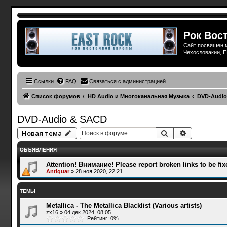
Рок Вост
Сайт посвящен м
Чехословакии, П
Ссылки
FAQ
Связаться с администрацией
Список форумов
HD Audio и Многоканальная Музыка
DVD-Audio
DVD-Audio & SACD
Поиск
Расширенн
Новая тема
ОБЪЯВЛЕНИЯ
Attention! Внимание! Please report broken links to be fix
Antiquar
»
28 ноя 2020, 22:21
ТЕМЫ
Metallica - The Metallica Blacklist (Various artists)
zx16
»
04 дек 2024, 08:05
Рейтинг: 0%