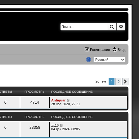
Поиск
Расшир
Регистрация
Вход
1
2
След
26 тем
ОТВЕТЫ
ПРОСМОТРЫ
ПОСЛЕДНЕЕ СООБЩЕНИЕ
Antiquar
0
4714
28 ноя 2020, 22:21
ОТВЕТЫ
ПРОСМОТРЫ
ПОСЛЕДНЕЕ СООБЩЕНИЕ
zx16
0
23358
04 дек 2024, 08:05