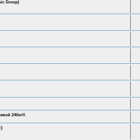
sic Group)
жкой 24бит\\
z}