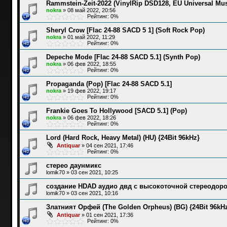
Rammstein-Zeit-2022 (VinylRip DSD128, EU Universal Mu
nokra
»
08 май 2022, 20:56
Рейтинг: 0%
Sheryl Crow [Flac 24-88 SACD 5 1] (Soft Rock Pop)
nokra
»
01 май 2022, 11:29
Рейтинг: 0%
Depeche Mode [Flac 24-88 SACD 5.1] (Synth Pop)
nokra
»
06 фев 2022, 18:55
Рейтинг: 0%
Propaganda (Pop) [Flac 24-88 SACD 5.1]
nokra
»
19 фев 2022, 19:17
Рейтинг: 0%
Frankie Goes To Hollywood [SACD 5.1] (Pop)
nokra
»
06 фев 2022, 18:26
Рейтинг: 0%
Lord (Hard Rock, Heavy Metal) (HU) {24Bit 96kHz}
Antiquar
»
04 сен 2021, 17:46
Рейтинг: 0%
стерео даунмикс
lomik70
»
03 сен 2021, 10:25
создание HDAD аудио двд с высокоточной стереодоро
lomik70
»
03 сен 2021, 10:16
Златният Орфей (The Golden Orpheus) (BG) {24Bit 96kH
Antiquar
»
01 сен 2021, 17:36
Рейтинг: 0%