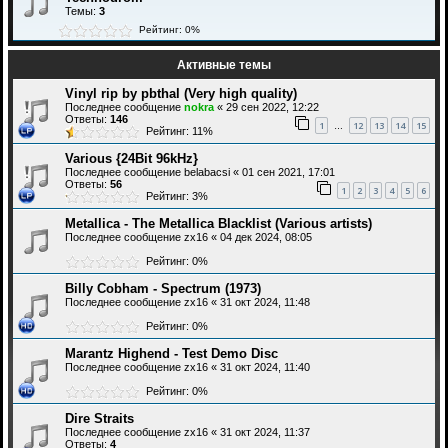
Темы:
3
Рейтинг: 0%
Активные темы
Vinyl rip by pbthal (Very high quality)
Последнее сообщение
nokra
«
29 сен 2022, 12:22
Ответы:
146
1
12
13
14
15
…
Рейтинг: 11%
Various {24Bit 96kHz}
Последнее сообщение
belabacsi
«
01 сен 2021, 17:01
Ответы:
56
1
2
3
4
5
6
Рейтинг: 3%
Metallica - The Metallica Blacklist (Various artists)
Последнее сообщение
zx16
«
04 дек 2024, 08:05
Рейтинг: 0%
Billy Cobham - Spectrum (1973)
Последнее сообщение
zx16
«
31 окт 2024, 11:48
Рейтинг: 0%
Marantz Highend - Test Demo Disc
Последнее сообщение
zx16
«
31 окт 2024, 11:40
Рейтинг: 0%
Dire Straits
Последнее сообщение
zx16
«
31 окт 2024, 11:37
Ответы:
4