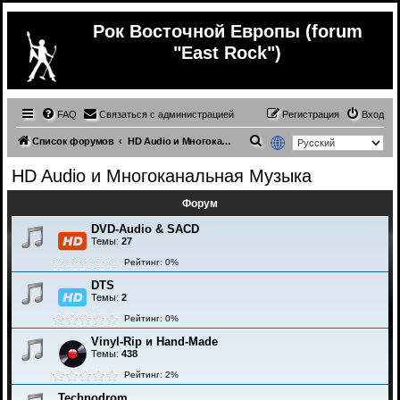
Рок Восточной Европы (forum
"East Rock")
FAQ
Связаться с администрацией
Регистрация
Вход
П
Список форумов
HD Audio и Многоканальная Музыка
о
HD Audio и Многоканальная Музыка
и
Форум
с
к
DVD-Audio & SACD
Темы:
27
Рейтинг: 0%
DTS
Темы:
2
Рейтинг: 0%
Vinyl-Rip и Hand-Made
Темы:
438
Рейтинг: 2%
Technodrom