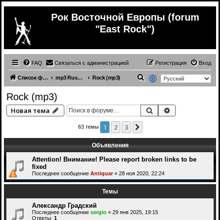
Рок Восточной Европы (forum
"East Rock")
FAQ
Связаться с администрацией
Регистрация
Вход
П
Список форумов
mp3 Russian (& ex.USSR) music
Rock (mp3)
о
Rock (mp3)
и
Поиск
Расширенный 
Новая тема
с
к
1
2
3
След.
63 темы
Объявления
Attention! Внимание! Please report broken links to be
fixed
Последнее сообщение
Antiquar
«
28 ноя 2020, 22:24
Темы
Александр Градский
Последнее сообщение
sergio
«
29 янв 2025, 19:15
Ответы:
1