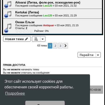
Aitvarai (Литва, фолк-рок, психоделик-рок)
Последнее сообщение
Leo125
«
03 ноя 2021, 21:32
Kertukai (Литва)
Последнее сообщение
Leo125
«
03 ноя 2021, 21:29
Океан Ельзи
Последнее сообщение
Antiquar
«
03 ноя 2021, 21:15
Ответы:
2
Рейтинг: 0%
Новая тема
1
2
3
След.
63 темы
Перейти
ПРАВА ДОСТУПА
Вы
не можете
начинать темы
Вы
не можете
отвечать на сообщения
Вы
не можете
редактировать свои сообщения
Вы
не можете
удалять свои сообщения
Этот сайт использует cookies для
Вы
не можете
добавлять вложения
обеспечения своей корректной работы.
Список форумов
Часовой пояс:
UTC+03:00
Подробнее
Создано на основе
phpBB
® Forum Software © phpBB Limited
Style
Rock'n Roll
ported 3.3 by
phpBB Spain