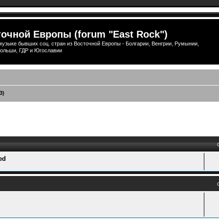
очной Европы (forum "East Rock")
узыке бывших соц. стран из Восточной Европы - Болгарии, Венгрии, Румынии,
ольши, ГДР и Югославии
3)
ый поиск
ed