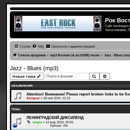
Рок Вост
Сайт посвящен м
Чехословакии, П
Ссылки
FAQ
Связаться с администрацией
Список форумов
mp3 Russian (& ex.USSR) music
Jazz - Blues (mp
Jazz - Blues (mp3)
Поиск
Расширенн
Новая тема
ОБЪЯВЛЕНИЯ
Attention! Внимание! Please report broken links to be fix
Antiquar
»
28 ноя 2020, 22:23
ТЕМЫ
ЛЕНИНГРАДСКИЙ ДИКСИЛЕНД
sergio
»
14 мар 2024, 20:55
Рейтинг: 0%