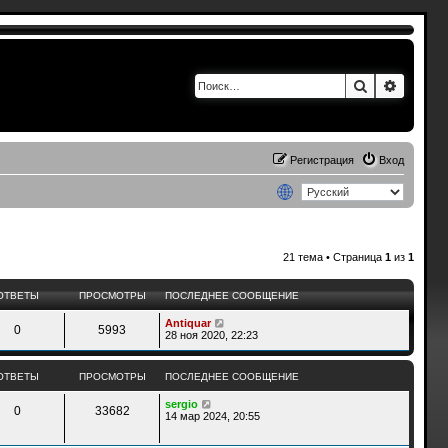
Поиск
Расшир
Регистрация
Вход
21 тема • Страница
1
из
1
ОТВЕТЫ
ПРОСМОТРЫ
ПОСЛЕДНЕЕ СООБЩЕНИЕ
Antiquar
0
5993
28 ноя 2020, 22:23
ОТВЕТЫ
ПРОСМОТРЫ
ПОСЛЕДНЕЕ СООБЩЕНИЕ
sergio
0
33682
14 мар 2024, 20:55