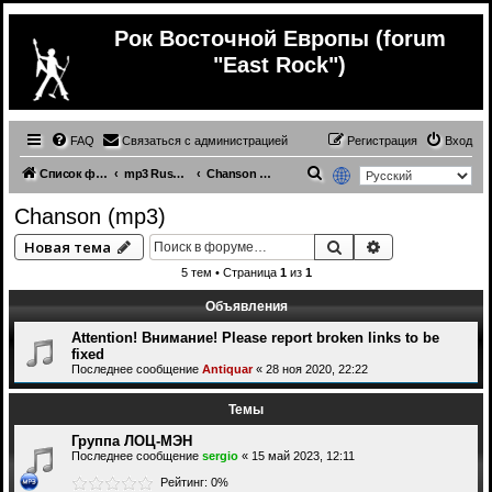
Рок Восточной Европы (forum
"East Rock")
FAQ
Связаться с администрацией
Регистрация
Вход
П
Список форумов
mp3 Russian (& ex.USSR) music
Chanson (mp3)
о
Chanson (mp3)
и
Поиск
Расширенный 
Новая тема
с
5 тем • Страница
1
из
1
к
Объявления
Attention! Внимание! Please report broken links to be
fixed
Последнее сообщение
Antiquar
«
28 ноя 2020, 22:22
Темы
Группа ЛОЦ-МЭН
Последнее сообщение
sergio
«
15 май 2023, 12:11
Рейтинг: 0%