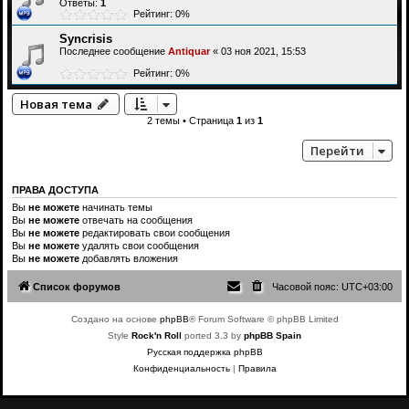
Ответы:
1
Рейтинг: 0%
Syncrisis
Последнее сообщение
Antiquar
«
03 ноя 2021, 15:53
Рейтинг: 0%
Новая тема
2 темы • Страница
1
из
1
Перейти
ПРАВА ДОСТУПА
Вы
не можете
начинать темы
Вы
не можете
отвечать на сообщения
Вы
не можете
редактировать свои сообщения
Вы
не можете
удалять свои сообщения
Вы
не можете
добавлять вложения
Список форумов
Часовой пояс:
UTC+03:00
Создано на основе
phpBB
® Forum Software © phpBB Limited
Style
Rock'n Roll
ported 3.3 by
phpBB Spain
Русская поддержка phpBB
Конфиденциальность
|
Правила