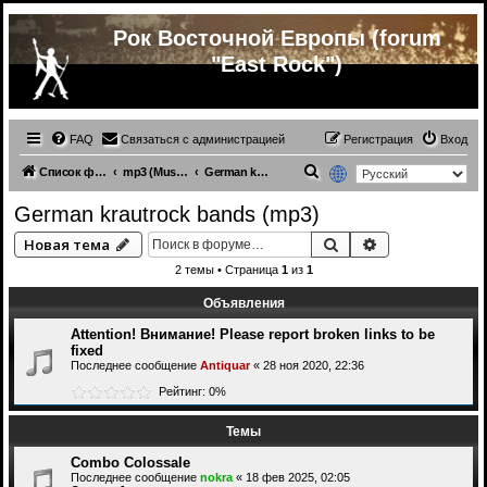
Рок Восточной Европы (forum
"East Rock")
FAQ
Связаться с администрацией
Регистрация
Вход
П
Список форумов
mp3 (Music from other countries)
German krautrock bands (mp3)
о
German krautrock bands (mp3)
и
Поиск
Расширенный 
Новая тема
с
2 темы • Страница
1
из
1
к
Объявления
Attention! Внимание! Please report broken links to be
fixed
Последнее сообщение
Antiquar
«
28 ноя 2020, 22:36
Рейтинг: 0%
Темы
Combo Colossale
Последнее сообщение
nokra
«
18 фев 2025, 02:05