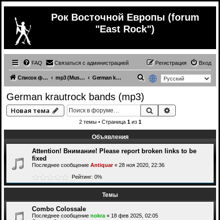
Рок Восточной Европы (forum
"East Rock")
FAQ
Связаться с администрацией
Регистрация
Вход
П
Список форумов
mp3 (Music from other countries)
German krautrock bands (mp3)
о
German krautrock bands (mp3)
и
Поиск
Расширенный 
Новая тема
с
2 темы • Страница
1
из
1
к
Объявления
Attention! Внимание! Please report broken links to be
fixed
Последнее сообщение
Antiquar
«
28 ноя 2020, 22:36
Рейтинг: 0%
Темы
Combo Colossale
Последнее сообщение
nokra
«
18 фев 2025, 02:05