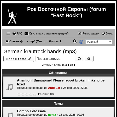
Рок Восточной Европы (forum
"East Rock")
FAQ
Связаться с администрацией
Регистрация
Вход
П
Список форумов
mp3 (Music from other countries)
German krautrock bands (mp3)
о
German krautrock bands (mp3)
и
Поиск
Расширенный 
Новая тема
с
2 темы • Страница
1
из
1
к
Объявления
Attention! Внимание! Please report broken links to be
fixed
Последнее сообщение
Antiquar
«
28 ноя 2020, 22:36
Рейтинг: 0%
Темы
Combo Colossale
Последнее сообщение
nokra
«
18 фев 2025, 02:05