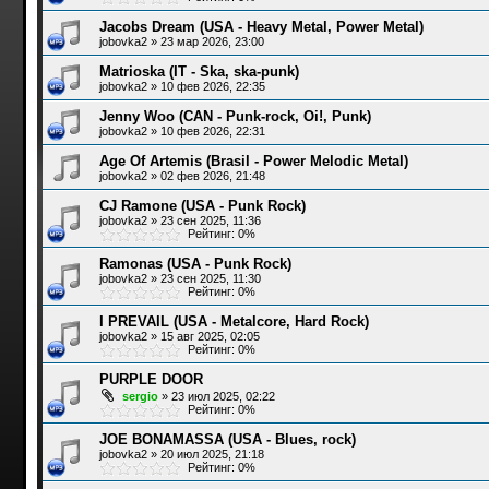
Jacobs Dream (USA - Heavy Metal, Power Metal)
jobovka2
»
23 мар 2026, 23:00
Matrioska (IT - Ska, ska-punk)
jobovka2
»
10 фев 2026, 22:35
Jenny Woo (CAN - Punk-rock, Oi!, Punk)
jobovka2
»
10 фев 2026, 22:31
Age Of Artemis (Brasil - Power Melodic Metal)
jobovka2
»
02 фев 2026, 21:48
CJ Ramone (USA - Punk Rock)
jobovka2
»
23 сен 2025, 11:36
Рейтинг: 0%
Ramonas (USA - Punk Rock)
jobovka2
»
23 сен 2025, 11:30
Рейтинг: 0%
I PREVAIL (USA - Metalcore, Hard Rock)
jobovka2
»
15 авг 2025, 02:05
Рейтинг: 0%
PURPLE DOOR
sergio
»
23 июл 2025, 02:22
Рейтинг: 0%
JOE BONAMASSA (USA - Blues, rock)
jobovka2
»
20 июл 2025, 21:18
Рейтинг: 0%