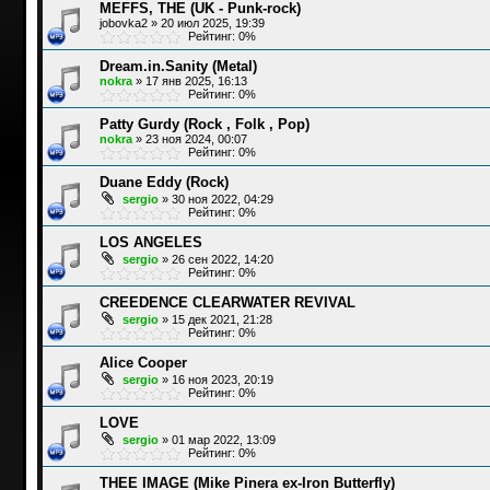
MEFFS, THE (UK - Punk-rock)
jobovka2
»
20 июл 2025, 19:39
Рейтинг: 0%
Dream.in.Sanity (Metal)
nokra
»
17 янв 2025, 16:13
Рейтинг: 0%
Patty Gurdy (Rock , Folk , Pop)
nokra
»
23 ноя 2024, 00:07
Рейтинг: 0%
Duane Eddy (Rock)
sergio
»
30 ноя 2022, 04:29
Рейтинг: 0%
LOS ANGELES
sergio
»
26 сен 2022, 14:20
Рейтинг: 0%
CREEDENCE CLEARWATER REVIVAL
sergio
»
15 дек 2021, 21:28
Рейтинг: 0%
Alice Cooper
sergio
»
16 ноя 2023, 20:19
Рейтинг: 0%
LOVE
sergio
»
01 мар 2022, 13:09
Рейтинг: 0%
THEE IMAGE (Mike Pinera ex-Iron Butterfly)