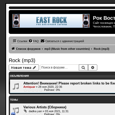
Рок Вост
Сайт посвящен м
Чехословакии, П
Ссылки
FAQ
Связаться с администрацией
Список форумов
mp3 (Music from other countries)
Rock (mp3)
Rock (mp3)
Поиск
Расширенн
Новая тема
ОБЪЯВЛЕНИЯ
Attention! Внимание! Please report broken links to be fix
Antiquar
»
28 ноя 2020, 22:36
Рейтинг: 0%
ТЕМЫ
Various Artists (Сборники)
dadka yan
»
03 ноя 2021, 11:31
Рейтинг: 0%