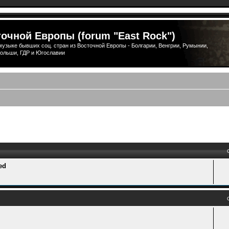
очной Европы (forum "East Rock")
узыке бывших соц. стран из Восточной Европы - Болгарии, Венгрии, Румынии,
ольши, ГДР и Югославии
ый поиск
ed