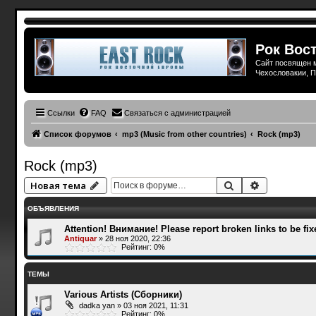
Рок Вост
Сайт посвящен м
Чехословакии, П
Ссылки
FAQ
Связаться с администрацией
Список форумов
mp3 (Music from other countries)
Rock (mp3)
Rock (mp3)
Поиск
Расширенн
Новая тема
ОБЪЯВЛЕНИЯ
Attention! Внимание! Please report broken links to be fix
Antiquar
»
28 ноя 2020, 22:36
Рейтинг: 0%
ТЕМЫ
Various Artists (Сборники)
dadka yan
»
03 ноя 2021, 11:31
Рейтинг: 0%