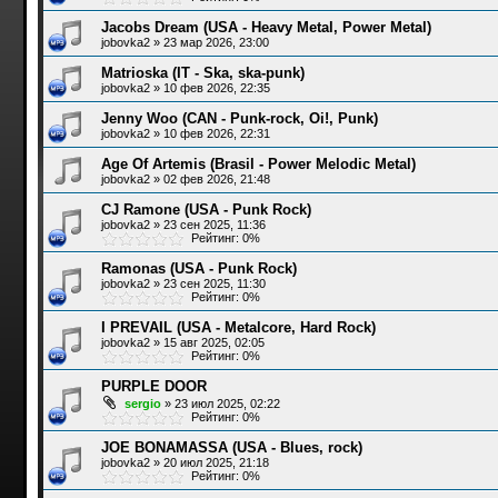
Jacobs Dream (USA - Heavy Metal, Power Metal)
jobovka2
»
23 мар 2026, 23:00
Matrioska (IT - Ska, ska-punk)
jobovka2
»
10 фев 2026, 22:35
Jenny Woo (CAN - Punk-rock, Oi!, Punk)
jobovka2
»
10 фев 2026, 22:31
Age Of Artemis (Brasil - Power Melodic Metal)
jobovka2
»
02 фев 2026, 21:48
CJ Ramone (USA - Punk Rock)
jobovka2
»
23 сен 2025, 11:36
Рейтинг: 0%
Ramonas (USA - Punk Rock)
jobovka2
»
23 сен 2025, 11:30
Рейтинг: 0%
I PREVAIL (USA - Metalcore, Hard Rock)
jobovka2
»
15 авг 2025, 02:05
Рейтинг: 0%
PURPLE DOOR
sergio
»
23 июл 2025, 02:22
Рейтинг: 0%
JOE BONAMASSA (USA - Blues, rock)
jobovka2
»
20 июл 2025, 21:18
Рейтинг: 0%