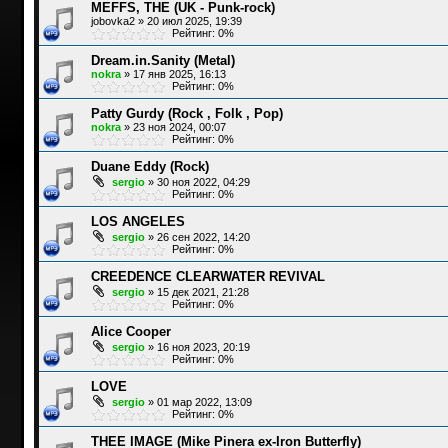
MEFFS, THE (UK - Punk-rock)
jobovka2
»
20 июл 2025, 19:39
Рейтинг: 0%
Dream.in.Sanity (Metal)
nokra
»
17 янв 2025, 16:13
Рейтинг: 0%
Patty Gurdy (Rock , Folk , Pop)
nokra
»
23 ноя 2024, 00:07
Рейтинг: 0%
Duane Eddy (Rock)
sergio
»
30 ноя 2022, 04:29
Рейтинг: 0%
LOS ANGELES
sergio
»
26 сен 2022, 14:20
Рейтинг: 0%
CREEDENCE CLEARWATER REVIVAL
sergio
»
15 дек 2021, 21:28
Рейтинг: 0%
Alice Cooper
sergio
»
16 ноя 2023, 20:19
Рейтинг: 0%
LOVE
sergio
»
01 мар 2022, 13:09
Рейтинг: 0%
THEE IMAGE (Mike Pinera ex-Iron Butterfly)