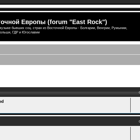
очной Европы (forum "East Rock")
узыке бывших соц. стран из Восточной Европы - Болгарии, Венгрии, Румынии,
ольши, ГДР и Югославии
ый поиск
ed