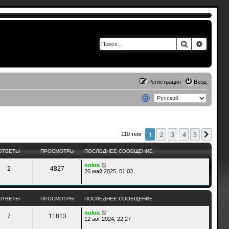
Поиск
Расшир
Регистрация
Вход
1
2
3
4
5
След
110 тем
ОТВЕТЫ
ПРОСМОТРЫ
ПОСЛЕДНЕЕ СООБЩЕНИЕ
nokra
2
4827
26 май 2025, 01:03
ОТВЕТЫ
ПРОСМОТРЫ
ПОСЛЕДНЕЕ СООБЩЕНИЕ
nokra
7
11813
12 авг 2024, 22:27