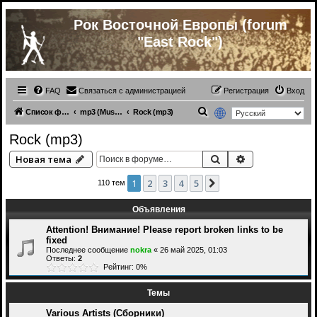
Рок Восточной Европы (forum
"East Rock")
FAQ
Связаться с администрацией
Регистрация
Вход
П
Список форумов
mp3 (Music from other countries)
Rock (mp3)
о
Rock (mp3)
и
Поиск
Расширенный 
Новая тема
с
к
1
2
3
4
5
След.
110 тем
Объявления
Attention! Внимание! Please report broken links to be
fixed
Последнее сообщение
nokra
«
26 май 2025, 01:03
Ответы:
2
Рейтинг: 0%
Темы
Various Artists (Сборники)