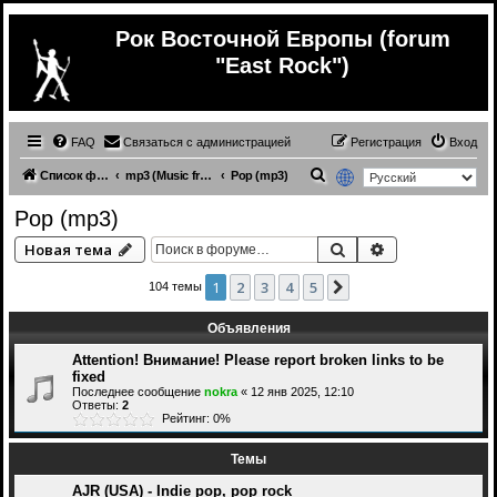
Рок Восточной Европы (forum
"East Rock")
FAQ
Связаться с администрацией
Регистрация
Вход
П
Список форумов
mp3 (Music from other countries)
Pop (mp3)
о
Pop (mp3)
и
Поиск
Расширенный 
Новая тема
с
к
1
2
3
4
5
След.
104 темы
Объявления
Attention! Внимание! Please report broken links to be
fixed
Последнее сообщение
nokra
«
12 янв 2025, 12:10
Ответы:
2
Рейтинг: 0%
Темы
AJR (USA) - Indie pop, pop rock