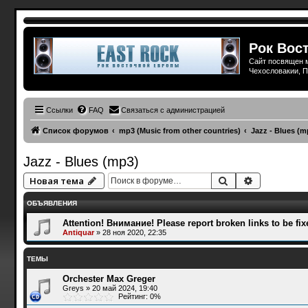
Рок Вост
Сайт посвящен м
Чехословакии, П
Ссылки
FAQ
Связаться с администрацией
Список форумов
mp3 (Music from other countries)
Jazz - Blues (m
Jazz - Blues (mp3)
Поиск
Расширенн
Новая тема
ОБЪЯВЛЕНИЯ
Attention! Внимание! Please report broken links to be fix
Antiquar
»
28 ноя 2020, 22:35
ТЕМЫ
Orchester Max Greger
Greys
»
20 май 2024, 19:40
Рейтинг: 0%