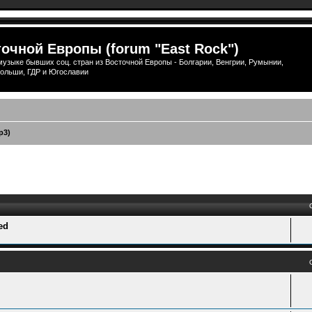
очной Европы (forum "East Rock")
узыке бывших соц. стран из Восточной Европы - Болгарии, Венгрии, Румынии,
ольши, ГДР и Югославии
p3)
ый поиск
ed