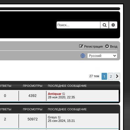
Поиск
Расшир
Регистрация
Вход
1
2
След
27 тем
ОТВЕТЫ
ПРОСМОТРЫ
ПОСЛЕДНЕЕ СООБЩЕНИЕ
Antiquar
0
4392
28 ноя 2020, 22:35
ОТВЕТЫ
ПРОСМОТРЫ
ПОСЛЕДНЕЕ СООБЩЕНИЕ
Greys
2
50972
25 сен 2024, 15:21