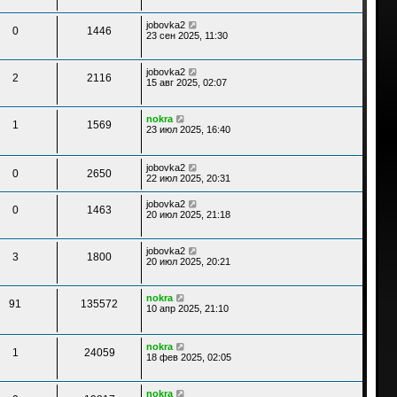
jobovka2
0
1446
23 сен 2025, 11:30
jobovka2
2
2116
15 авг 2025, 02:07
nokra
1
1569
23 июл 2025, 16:40
jobovka2
0
2650
22 июл 2025, 20:31
jobovka2
0
1463
20 июл 2025, 21:18
jobovka2
3
1800
20 июл 2025, 20:21
nokra
91
135572
10 апр 2025, 21:10
nokra
1
24059
18 фев 2025, 02:05
nokra