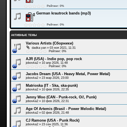
Рейтинг: 0%
German krautrock bands (mp3)
Рейтинг: 0%
АКТИВНЫЕ ТЕМЫ
Various Artists (Сборники)
dadka yan
»
03 ноя 2021, 11:31
Рейтинг: 0%
AJR (USA) - Indie pop, pop rock
jobovka2
»
10 апр 2026, 11:48
Рейтинг: 0%
Jacobs Dream (USA - Heavy Metal, Power Metal)
jobovka2
»
23 мар 2026, 23:00
Matrioska (IT - Ska, ska-punk)
jobovka2
»
10 фев 2026, 22:35
Jenny Woo (CAN - Punk-rock, Oi!, Punk)
jobovka2
»
10 фев 2026, 22:31
Age Of Artemis (Brasil - Power Melodic Metal)
jobovka2
»
02 фев 2026, 21:48
CJ Ramone (USA - Punk Rock)
jobovka2
»
23 сен 2025, 11:36