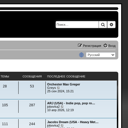
Поиск
Расшир
Регистрация
Вход
ТЕМЫ
СООБЩЕНИЯ
ПОСЛЕДНЕЕ СООБЩЕНИЕ
Orchester Max Greger
28
53
П
Greys
е
25 сен 2024, 15:21
р
е
й
ARJ (USA) - Indie pop, pop ro…
т
105
287
П
jobovka2
и
е
10 апр 2026, 12:19
к
р
п
е
о
й
с
Jacobs Dream (USA - Heavy Met…
т
111
244
л
П
jobovka2
и