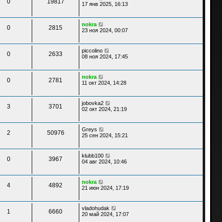
0
19817
17 янв 2025, 16:13
nokra
0
2815
23 ноя 2024, 00:07
piccolino
0
2633
08 ноя 2024, 17:45
nokra
0
2781
11 окт 2024, 14:28
jobovka2
3
3701
02 окт 2024, 21:19
Greys
2
50976
25 сен 2024, 15:21
klubb100
0
3967
04 авг 2024, 10:46
nokra
4
4892
21 июн 2024, 17:19
vladohudak
1
6660
20 май 2024, 17:07