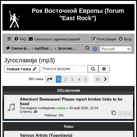
Рок Восточной Европы (forum
"East Rock")
FAQ
Связаться с администрацией
Регистрация
Вход
П
Список форумов
mp3 East Europe music
Југославија (mp3)
о
Југославија (mp3)
и
Поиск
Расширенный 
Новая тема
с
к
Страница
1
из
35
1
2
3
4
5
35
След.
863 темы
…
Объявления
Attention! Внимание! Please report broken links to be
fixed
Последнее сообщение
nokra
«
20 май 2025, 22:24
Ответы:
20
1
2
3
Рейтинг: 0%
Темы
Various Artists (Yugoslavia)