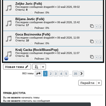
Zeljko Juric (Folk)
Последнее сообщение
dragan84
«
10 май 2026, 09:02
Ответы:
8
Рейтинг: 0%
Biljana Jevtic (Folk)
Последнее сообщение
dragan84
«
06 май 2026, 15:42
Ответы:
17
1
2
Рейтинг: 0%
Goca Bozinovska (Folk)
Последнее сообщение
dragan84
«
06 май 2026, 11:00
Ответы:
10
1
2
Рейтинг: 0%
Kralj Cacka (Rock/Blues/Pop)
Последнее сообщение
dragan84
«
02 май 2026, 11:07
Ответы:
11
1
2
Рейтинг: 1%
Новая тема
Страница
1
из
35
1
2
3
4
5
35
След.
863 темы
…
Перейти
ПРАВА ДОСТУПА
Вы
не можете
начинать темы
Вы
не можете
отвечать на сообщения
Вы
не можете
редактировать свои сообщения