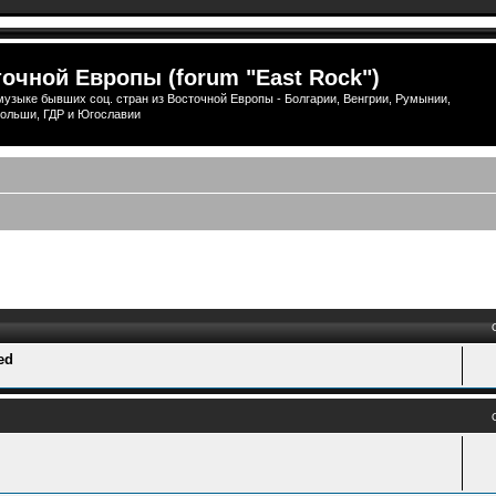
очной Европы (forum "East Rock")
узыке бывших соц. стран из Восточной Европы - Болгарии, Венгрии, Румынии,
ольши, ГДР и Югославии
ый поиск
ed