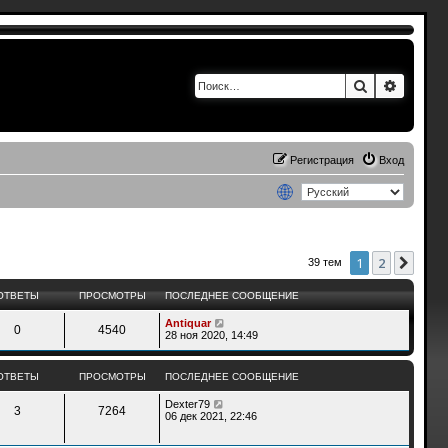
Поиск
Расшир
Регистрация
Вход
1
2
След
39 тем
ОТВЕТЫ
ПРОСМОТРЫ
ПОСЛЕДНЕЕ СООБЩЕНИЕ
Antiquar
0
4540
28 ноя 2020, 14:49
ОТВЕТЫ
ПРОСМОТРЫ
ПОСЛЕДНЕЕ СООБЩЕНИЕ
Dexter79
3
7264
06 дек 2021, 22:46