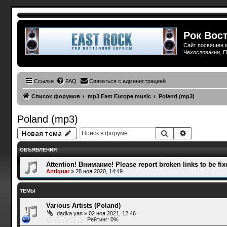
Рок Вост
Сайт посвящен м
Чехословакии, П
Ссылки
FAQ
Связаться с администрацией
Список форумов
mp3 East Europe music
Poland (mp3)
Poland (mp3)
Поиск
Расширенн
Новая тема
ОБЪЯВЛЕНИЯ
Attention! Внимание! Please report broken links to be fix
Antiquar
»
28 ноя 2020, 14:49
ТЕМЫ
Various Artists (Poland)
dadka yan
»
02 ноя 2021, 12:46
Рейтинг: 0%