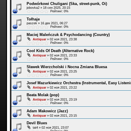
Podwórkowi Chuligani (Ska, street-punk, Oi)
jobovka2
»
18 сен 2025, 20:15
Рейтинг: 0%
Tołhaje
paszek
»
16 дек 2021, 06:27
Рейтинг: 0%
Maciej Maleńczuk & Psychodancing (Country)
Antiquar
»
02 ноя 2021, 23:38
Рейтинг: 0%
Cool Kids Of Death (Alternative Rock)
Antiquar
»
02 ноя 2021, 23:33
Рейтинг: 0%
Sławek Wierzcholski i Nocna Zmiana Bluesa
Antiquar
»
02 ноя 2021, 23:25
Рейтинг: 0%
Josef Mazurkiewicz Orchestra (Instrumental, Easy Listeni
Antiquar
»
02 ноя 2021, 23:22
Beata Molak (pop)
Antiquar
»
02 ноя 2021, 23:19
Рейтинг: 0%
Adam Makowicz (Jazz)
Antiquar
»
02 ноя 2021, 23:15
Devil Blues
tat4
»
02 ноя 2021, 23:07
Рейтинг: 0%