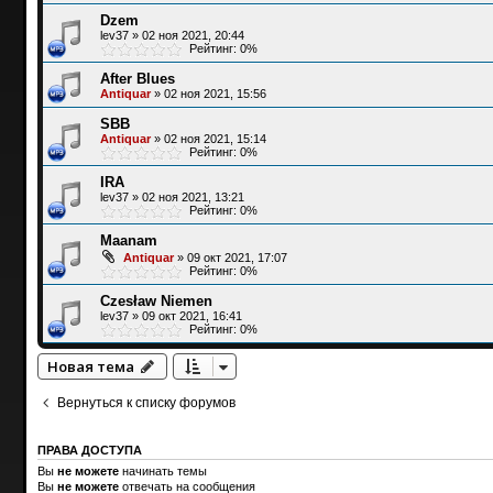
Dzem
lev37
»
02 ноя 2021, 20:44
Рейтинг: 0%
After Blues
Antiquar
»
02 ноя 2021, 15:56
SBB
Antiquar
»
02 ноя 2021, 15:14
Рейтинг: 0%
IRA
lev37
»
02 ноя 2021, 13:21
Рейтинг: 0%
Maanam
Antiquar
»
09 окт 2021, 17:07
Рейтинг: 0%
Czesław Niemen
lev37
»
09 окт 2021, 16:41
Рейтинг: 0%
Новая тема
Вернуться к списку форумов
ПРАВА ДОСТУПА
Вы
не можете
начинать темы
Вы
не можете
отвечать на сообщения