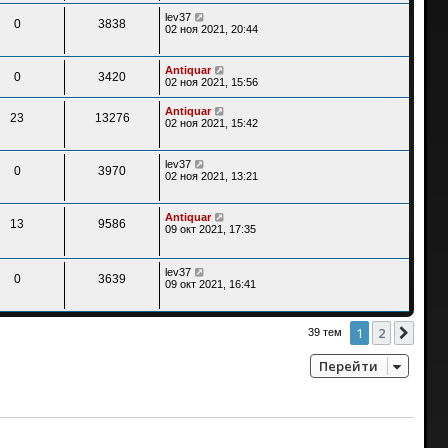
lev37
0
3838
02 ноя 2021, 20:44
Antiquar
0
3420
02 ноя 2021, 15:56
Antiquar
23
13276
02 ноя 2021, 15:42
lev37
0
3970
02 ноя 2021, 13:21
Antiquar
13
9586
09 окт 2021, 17:35
lev37
0
3639
09 окт 2021, 16:41
1
2
След
39 тем
Перейти