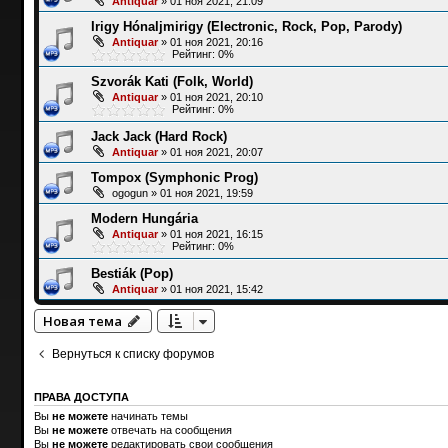
Antiquar
»
01 ноя 2021, 21:09
Irigy Hónaljmirigy (Electronic, Rock, Pop, Parody)
Antiquar
»
01 ноя 2021, 20:16
Рейтинг: 0%
Szvorák Kati (Folk, World)
Antiquar
»
01 ноя 2021, 20:10
Рейтинг: 0%
Jack Jack (Hard Rock)
Antiquar
»
01 ноя 2021, 20:07
Tompox (Symphonic Prog)
ogogun
»
01 ноя 2021, 19:59
Modern Hungária
Antiquar
»
01 ноя 2021, 16:15
Рейтинг: 0%
Bestiák (Pop)
Antiquar
»
01 ноя 2021, 15:42
Новая тема
Вернуться к списку форумов
ПРАВА ДОСТУПА
Вы
не можете
начинать темы
Вы
не можете
отвечать на сообщения
Вы
не можете
редактировать свои сообщения