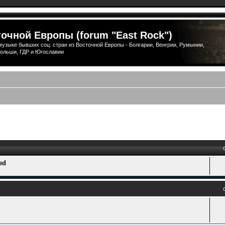
очной Европы (forum "East Rock")
узыке бывших соц. стран из Восточной Европы - Болгарии, Венгрии, Румынии,
ольши, ГДР и Югославии
ый поиск
ed