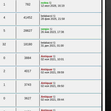
nokra
1
782
12 июл 2026, 16:19
belabacsi
4
41452
28 фев 2025, 21:58
sergio
5
28627
26 янв 2023, 17:38
belabacsi
32
18180
31 дек 2021, 01:00
Antiquar
0
3884
02 ноя 2021, 10:01
Antiquar
2
4017
02 ноя 2021, 09:59
Antiquar
1
3743
02 ноя 2021, 09:50
Antiquar
0
3627
02 ноя 2021, 09:44
Antiquar