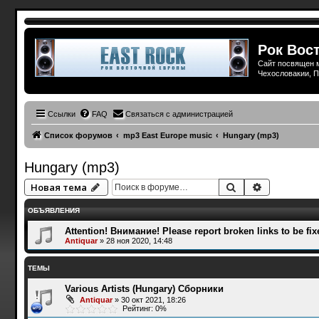
Рок Вост
Сайт посвящен м
Чехословакии, П
Ссылки
FAQ
Связаться с администрацией
Список форумов
mp3 East Europe music
Hungary (mp3)
Hungary (mp3)
Поиск
Расширенн
Новая тема
ОБЪЯВЛЕНИЯ
Attention! Внимание! Please report broken links to be fix
Antiquar
»
28 ноя 2020, 14:48
ТЕМЫ
Various Artists (Hungary) Сборники
Antiquar
»
30 окт 2021, 18:26
Рейтинг: 0%