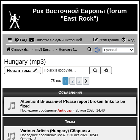
Рок Восточной Европы (forum
"East Rock")
FAQ
Связаться с администрацией
Регистрация
Вход
П
Список форумов
mp3 East Europe music
Hungary (mp3)
о
Hungary (mp3)
и
Поиск
Расширенный 
Новая тема
с
к
1
2
3
След.
75 тем
Объявления
Attention! Внимание! Please report broken links to be
fixed
Последнее сообщение
Antiquar
«
28 ноя 2020, 14:48
Темы
Various Artists (Hungary) Сборники
Последнее сообщение
lev37
«
30 окт 2021, 18:43
Ответы:
2