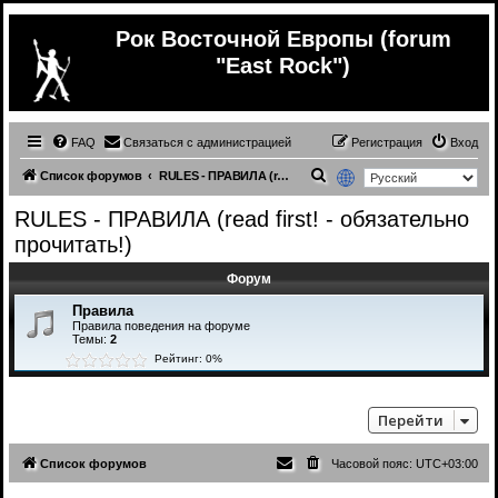
Рок Восточной Европы (forum
"East Rock")
FAQ
Связаться с администрацией
Регистрация
Вход
П
Список форумов
RULES - ПРАВИЛА (read first! - обязательно прочитать!)
о
RULES - ПРАВИЛА (read first! - обязательно
и
прочитать!)
с
Форум
к
Правила
Правила поведения на форуме
Темы:
2
Рейтинг: 0%
Перейти
Список форумов
Часовой пояс:
UTC+03:00