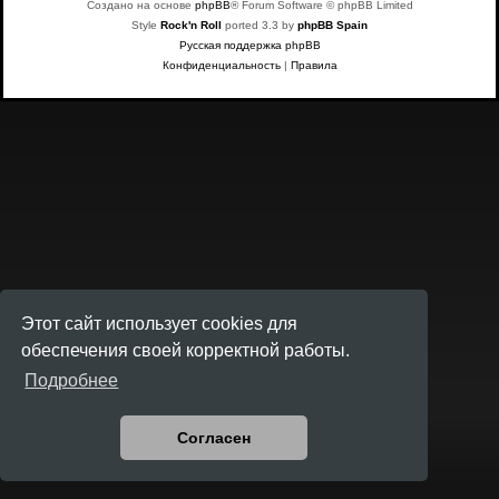
Создано на основе
phpBB
® Forum Software © phpBB Limited
Style
Rock'n Roll
ported 3.3 by
phpBB Spain
Русская поддержка phpBB
Конфиденциальность
|
Правила
Этот сайт использует cookies для
обеспечения своей корректной работы.
Подробнее
Согласен