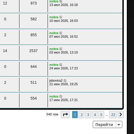
nokra
12
973
13 июл 2026, 16:18
nokra
0
582
10 июл 2026, 16:03
nokra
2
855
07 июл 2026, 16:52
nokra
14
2537
03 июл 2026, 13:19
nokra
0
644
24 июн 2026, 17:23
jobovka2
2
511
21 июн 2026, 19:25
nokra
0
554
17 июн 2026, 17:21
Страница
1
из
22
1
2
3
4
5
22
След
540 тем
…
Перейти