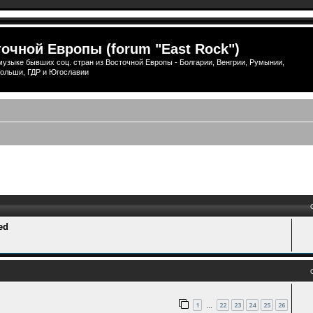
очной Европы (forum "East Rock")
узыке бывших соц. стран из Восточной Европы - Болгарии, Венгрии, Румынии,
ольши, ГДР и Югославии
ый поиск
ed
1
22
23
24
25
26
…