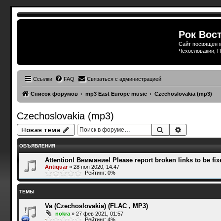
Рок Вост
Сайт посвящен м
Чехословакии, П
Ссылки
FAQ
Связаться с администрацией
Список форумов
mp3 East Europe music
Czechoslovakia (mp3)
Czechoslovakia (mp3)
Поиск
Расширенн
Новая тема
ОБЪЯВЛЕНИЯ
Attention! Внимание! Please report broken links to be fix
Antiquar
»
28 ноя 2020, 14:47
Рейтинг: 0%
ТЕМЫ
Va (Czechoslovakia) (FLAC , MP3)
nokra
»
27 фев 2021, 01:57
Рейтинг: 4%