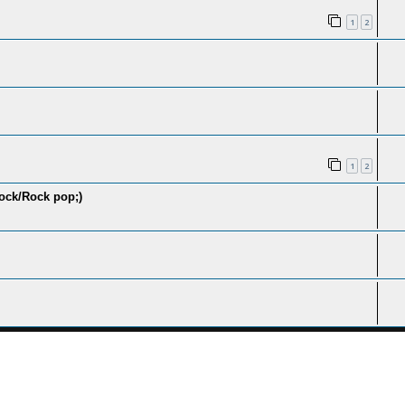
1
2
1
2
rock/Rock pop;)