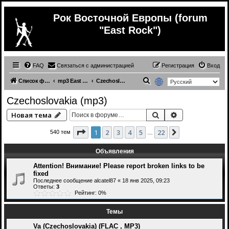
Рок Восточной Европы (forum
"East Rock")
FAQ
Связаться с администрацией
Регистрация
Вход
П
Список форумов
mp3 East Europe music
Czechoslovakia (mp3)
о
Czechoslovakia (mp3)
и
Поиск
Расширенный 
Новая тема
с
к
Страница
1
из
22
1
2
3
4
5
22
След.
540 тем
…
Объявления
Attention! Внимание! Please report broken links to be
fixed
Последнее сообщение
alcatel87
«
18 янв 2025, 09:23
Ответы:
3
Рейтинг: 0%
Темы
Va (Czechoslovakia) (FLAC , MP3)