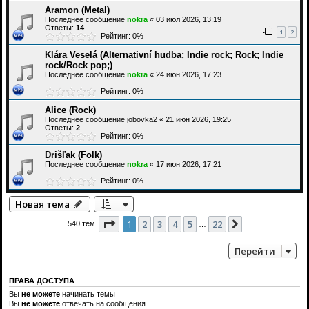
Aramon (Metal)
Последнее сообщение
nokra
«
03 июл 2026, 13:19
Ответы:
14
1
2
Рейтинг: 0%
Klára Veselá (Alternativní hudba; Indie rock; Rock; Indie
rock/Rock pop;)
Последнее сообщение
nokra
«
24 июн 2026, 17:23
Рейтинг: 0%
Alice (Rock)
Последнее сообщение
jobovka2
«
21 июн 2026, 19:25
Ответы:
2
Рейтинг: 0%
Drišľak (Folk)
Последнее сообщение
nokra
«
17 июн 2026, 17:21
Рейтинг: 0%
Новая тема
Страница
1
из
22
1
2
3
4
5
22
След.
540 тем
…
Перейти
ПРАВА ДОСТУПА
Вы
не можете
начинать темы
Вы
не можете
отвечать на сообщения