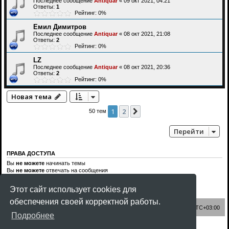
Последнее сообщение
Antiquar
«
09 окт 2021, 04:21
Ответы:
1
Рейтинг: 0%
Емил Димитров
Последнее сообщение
Antiquar
«
08 окт 2021, 21:08
Ответы:
2
Рейтинг: 0%
LZ
Последнее сообщение
Antiquar
«
08 окт 2021, 20:36
Ответы:
2
Рейтинг: 0%
Новая тема
1
2
След.
50 тем
Перейти
ПРАВА ДОСТУПА
Вы
не можете
начинать темы
Вы
не можете
отвечать на сообщения
Вы
не можете
редактировать свои сообщения
Вы
не можете
удалять свои сообщения
Этот сайт использует cookies для
Вы
не можете
добавлять вложения
обеспечения своей корректной работы.
Список форумов
Часовой пояс:
UTC+03:00
Подробнее
Создано на основе
phpBB
® Forum Software © phpBB Limited