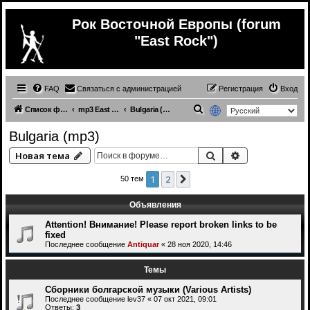
Рок Восточной Европы (forum
"East Rock")
FAQ
Связаться с администрацией
Регистрация
Вход
П
Список форумов
mp3 East Europe music
Bulgaria (mp3)
о
Bulgaria (mp3)
и
Поиск
Расширенный 
Новая тема
с
к
1
2
След.
50 тем
Объявления
Attention! Внимание! Please report broken links to be
fixed
Последнее сообщение
Antiquar
«
28 ноя 2020, 14:46
Темы
Сборники болгарской музыки (Various Artists)
Последнее сообщение
lev37
«
07 окт 2021, 09:01
Ответы:
3